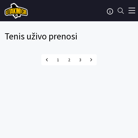
Tenis uživo prenosi
1
2
3