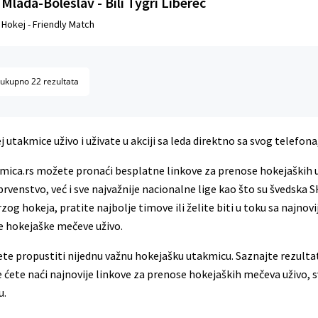
Mlada-Boleslav - Bili Tygri Liberec
Hokej -
Friendly Match
 ukupno 22 rezultata
 utakmice uživo i uživate u akciji sa leda direktno sa svog telefona
mica.rs možete pronaći besplatne linkove za prenose hokejaških 
rvenstvo, već i sve najvažnije nacionalne lige kao što su švedska S
zog hokeja, pratite najbolje timove ili želite biti u toku sa naj
je hokejaške mečeve uživo.
te propustiti nijednu važnu hokejašku utakmicu. Saznajte rezultate
 ćete naći najnovije linkove za prenose hokejaških mečeva uživo,
u.