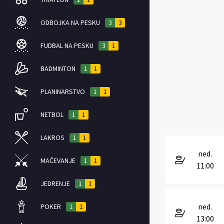
ODBOJKA NA PESKU
3
3
FUDBAL NA PESKU
3
1
BADMINTON
1
1
PLANINARSTVO
1
1
NETBOL
1
1
LAKROS
1
1
ned.
MAČEVANJE
1
1
11:00
JEDRENJE
1
1
ned.
POKER
1
1
13:00