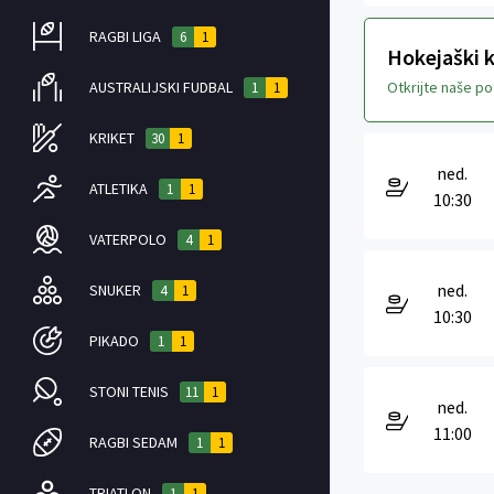
RAGBI LIGA
6
1
Hokejaški k
AUSTRALIJSKI FUDBAL
Otkrijte naše p
1
1
KRIKET
30
1
ned.
ATLETIKA
1
1
10:30
VATERPOLO
4
1
ned.
SNUKER
4
1
10:30
PIKADO
1
1
STONI TENIS
11
1
ned.
11:00
RAGBI SEDAM
1
1
TRIATLON
1
1