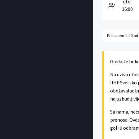
uto.
16:00
Prikazano 1-20 od
Gledajte hokej
Na uzivo.utak
IIHF Svetsko p
obožavalac br
najuzbudljivi
Sa nama, neće
prenosa. Ovde
gol ili odbran