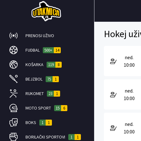
Hokej uži
PRENOSI UŽIVO
FUDBAL
500+
14
ned.
KOŠARKA
10:00
119
8
BEJZBOL
75
1
ned.
RUKOMET
23
1
10:00
MOTO SPORT
15
6
BOKS
1
1
ned.
10:00
BORILAČKI SPORTOVI
1
1