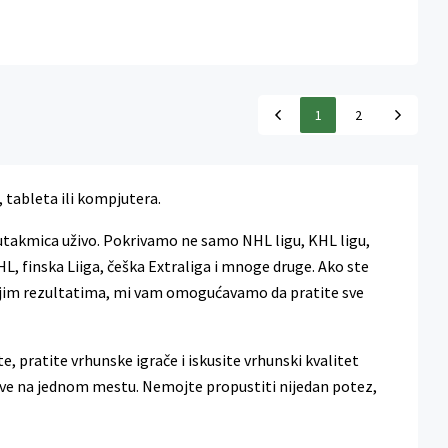
1
2
, tableta ili kompjutera.
utakmica uživo. Pokrivamo ne samo NHL ligu, KHL ligu,
HL, finska Liiga, češka Extraliga i mnoge druge. Ako ste
novijim rezultatima, mi vam omogućavamo da pratite sve
, pratite vrhunske igrače i iskusite vrhunski kvalitet
 sve na jednom mestu. Nemojte propustiti nijedan potez,