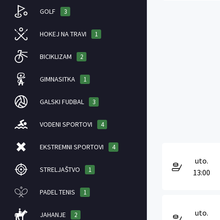
GOLF
3
HOKEJ NA TRAVI
1
BICIKLIZAM
2
GIMNASITKA
1
GALSKI FUDBAL
3
VODENI SPORTOVI
4
EKSTREMNI SPORTOVI
4
uto.
STRELJAŠTVO
1
13:00
PADEL TENIS
1
uto.
JAHANJE
2