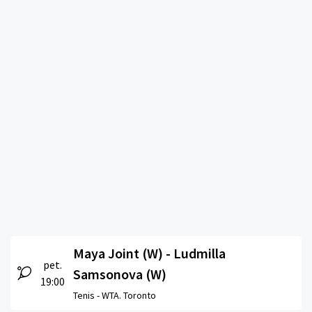
Maya Joint (W) - Ludmilla
pet.
Samsonova (W)
19:00
Tenis -
WTA. Toronto