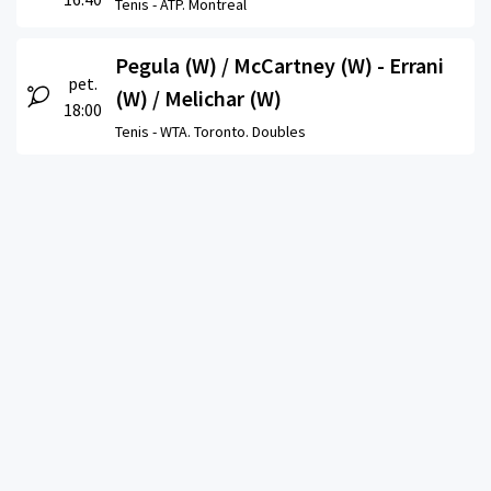
Tenis -
ATP. Montreal
Pegula (W) / McCartney (W) - Errani
pet.
(W) / Melichar (W)
18:00
Tenis -
WTA. Toronto. Doubles