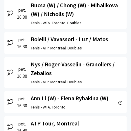
Bucsa (W) / Chong (W) - Mihalikova
pet.
(W) / Nicholls (W)
16:30
Tenis -
WTA. Toronto. Doubles
Bolelli / Vavassori - Luz / Matos
pet.
16:30
Tenis -
ATP. Montreal. Doubles
Nys / Roger-Vasselin - Granollers /
pet.
Zeballos
16:30
Tenis -
ATP. Montreal. Doubles
Ann Li (W) - Elena Rybakina (W)
pet.
16:30
Tenis -
WTA. Toronto
ATP Tour, Montreal
pet.
16:40