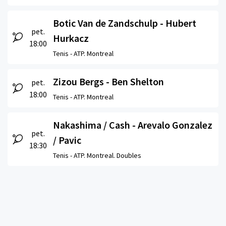
Botic Van de Zandschulp - Hubert
pet.
Hurkacz
18:00
Tenis -
ATP. Montreal
Zizou Bergs - Ben Shelton
pet.
18:00
Tenis -
ATP. Montreal
Nakashima / Cash - Arevalo Gonzalez
pet.
/ Pavic
18:30
Tenis -
ATP. Montreal. Doubles