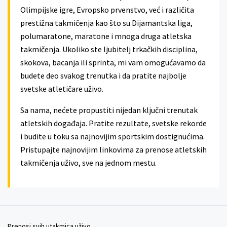
Olimpijske igre, Evropsko prvenstvo, već i različita
prestižna takmičenja kao što su Dijamantska liga,
polumaratone, maratone i mnoga druga atletska
takmičenja. Ukoliko ste ljubitelj trkačkih disciplina,
skokova, bacanja ili sprinta, mi vam omogućavamo da
budete deo svakog trenutka i da pratite najbolje
svetske atletičare uživo.
Sa nama, nećete propustiti nijedan ključni trenutak
atletskih događaja. Pratite rezultate, svetske rekorde
i budite u toku sa najnovijim sportskim dostignućima.
Pristupajte najnovijim linkovima za prenose atletskih
takmičenja uživo, sve na jednom mestu.
Prenosi svih utakmica uživo