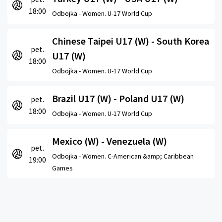
18:00
Odbojka -
Women. U-17 World Cup
Chinese Taipei U17 (W) - South Korea
pet.
U17 (W)
18:00
Odbojka -
Women. U-17 World Cup
Brazil U17 (W) - Poland U17 (W)
pet.
18:00
Odbojka -
Women. U-17 World Cup
Mexico (W) - Venezuela (W)
pet.
Odbojka -
Women. C-American &amp; Caribbean
19:00
Games