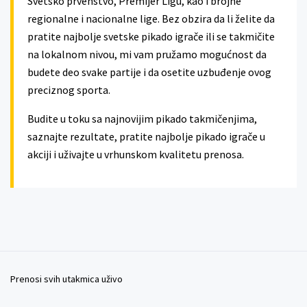
Svetsko prvenstvo, Premijer Ligu, kao i brojne
regionalne i nacionalne lige. Bez obzira da li želite da
pratite najbolje svetske pikado igrače ili se takmičite
na lokalnom nivou, mi vam pružamo mogućnost da
budete deo svake partije i da osetite uzbuđenje ovog
preciznog sporta.
Budite u toku sa najnovijim pikado takmičenjima,
saznajte rezultate, pratite najbolje pikado igrače u
akciji i uživajte u vrhunskom kvalitetu prenosa.
Prenosi svih utakmica uživo