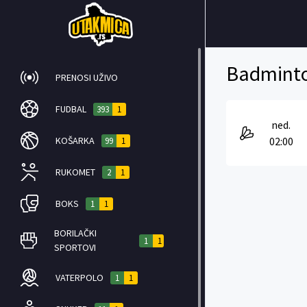
Badminto
PRENOSI UŽIVO
FUDBAL
393
1
ned.
KOŠARKA
02:00
99
1
RUKOMET
2
1
BOKS
1
1
BORILAČKI
1
1
SPORTOVI
VATERPOLO
1
1