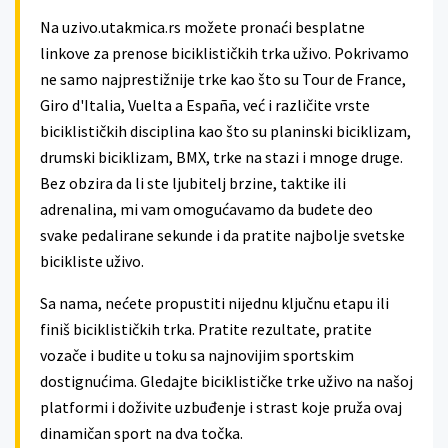
Na uzivo.utakmica.rs možete pronaći besplatne
linkove za prenose biciklističkih trka uživo. Pokrivamo
ne samo najprestižnije trke kao što su Tour de France,
Giro d'Italia, Vuelta a España, već i različite vrste
biciklističkih disciplina kao što su planinski biciklizam,
drumski biciklizam, BMX, trke na stazi i mnoge druge.
Bez obzira da li ste ljubitelj brzine, taktike ili
adrenalina, mi vam omogućavamo da budete deo
svake pedalirane sekunde i da pratite najbolje svetske
bicikliste uživo.
Sa nama, nećete propustiti nijednu ključnu etapu ili
finiš biciklističkih trka. Pratite rezultate, pratite
vozače i budite u toku sa najnovijim sportskim
dostignućima. Gledajte biciklističke trke uživo na našoj
platformi i doživite uzbuđenje i strast koje pruža ovaj
dinamičan sport na dva točka.