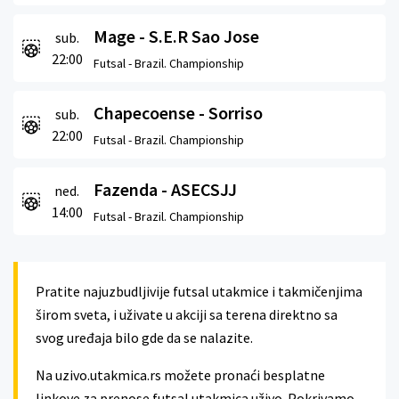
Mage - S.E.R Sao Jose
sub.
22:00
Futsal -
Brazil. Championship
Chapecoense - Sorriso
sub.
22:00
Futsal -
Brazil. Championship
Fazenda - ASECSJJ
ned.
14:00
Futsal -
Brazil. Championship
Pratite najuzbudljivije futsal utakmice i takmičenjima
širom sveta, i uživate u akciji sa terena direktno sa
svog uređaja bilo gde da se nalazite.
Na uzivo.utakmica.rs možete pronaći besplatne
linkove za prenose futsal utakmica uživo. Pokrivamo