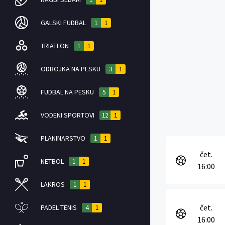
GALSKI FUDBAL
1
1
TRIATLON
1
1
ODBOJKA NA PESKU
3
1
FUDBAL NA PESKU
5
1
VODENI SPORTOVI
12
1
PLANINARSTVO
1
1
čet.
NETBOL
1
1
16:00
LAKROS
1
1
čet.
PADEL TENIS
4
1
16:00