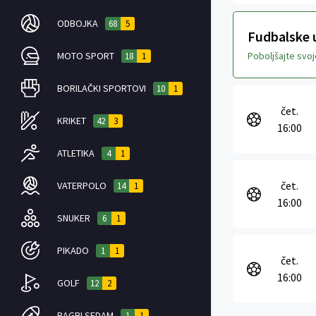
ODBOJKA
68
5
Fudbalske u
MOTO SPORT
Poboljšajte svo
18
1
BORILAČKI SPORTOVI
10
1
čet.
KRIKET
42
3
16:00
ATLETIKA
4
1
čet.
VATERPOLO
14
1
16:00
SNUKER
6
1
PIKADO
1
1
čet.
16:00
GOLF
12
2
RAGBI SEDAM
1
1