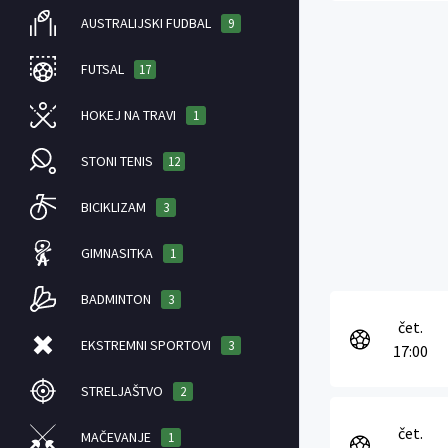
AUSTRALIJSKI FUDBAL
9
FUTSAL
17
HOKEJ NA TRAVI
1
STONI TENIS
12
BICIKLIZAM
3
GIMNASITKA
1
BADMINTON
3
čet.
EKSTREMNI SPORTOVI
3
17:00
STRELJAŠTVO
2
čet.
MAČEVANJE
1