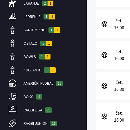
JAHANJE
2
1
JEDRENJE
1
1
čet.
16:00
SKI-JUMPING
1
1
OSTALO
5
1
čet.
BOWLS
1
1
16:00
KUGLANJE
1
1
čet.
AMERIČKI FUDBAL
12
16:30
BOKS
9
RAGBI LIGA
20
čet.
16:30
RAGBI JUNION
16