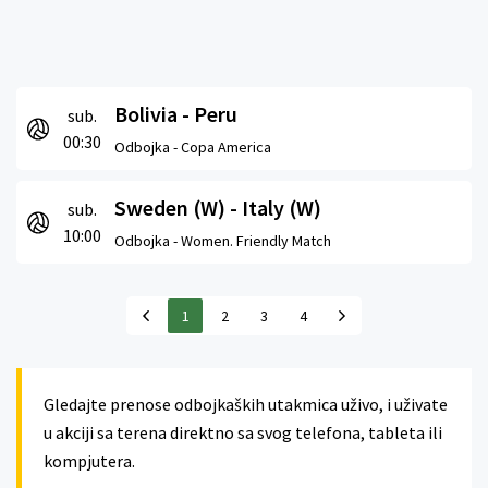
Bolivia - Peru
sub.
00:30
Odbojka -
Copa America
Sweden (W) - Italy (W)
sub.
10:00
Odbojka -
Women. Friendly Match
1
2
3
4
Gledajte prenose odbojkaških utakmica uživo, i uživate
u akciji sa terena direktno sa svog telefona, tableta ili
kompjutera.