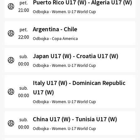
Puerto Rico U17 (W) - Algeria U17 (W)
pet.
21:00
Odbojka -
Women. U-17 World Cup
Argentina - Chile
pet.
22:00
Odbojka -
Copa America
Japan U17 (W) - Croatia U17 (W)
sub.
00:00
Odbojka -
Women. U-17 World Cup
Italy U17 (W) - Dominican Republic
sub.
U17 (W)
00:00
Odbojka -
Women. U-17 World Cup
China U17 (W) - Tunisia U17 (W)
sub.
00:00
Odbojka -
Women. U-17 World Cup