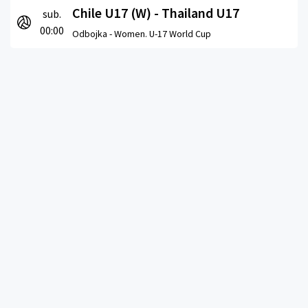
Chile U17 (W) - Thailand U17
sub.
00:00
Odbojka -
Women. U-17 World Cup