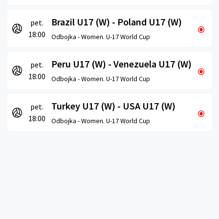
Brazil U17 (W) - Poland U17 (W)
pet.
18:00
Odbojka -
Women. U-17 World Cup
Peru U17 (W) - Venezuela U17 (W)
pet.
18:00
Odbojka -
Women. U-17 World Cup
Turkey U17 (W) - USA U17 (W)
pet.
18:00
Odbojka -
Women. U-17 World Cup