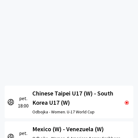
Chinese Taipei U17 (W) - South
pet.
Korea U17 (W)
18:00
Odbojka -
Women. U-17 World Cup
Mexico (W) - Venezuela (W)
pet.