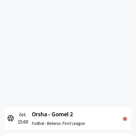
Orsha - Gomel 2
čet.
15:00
Fudbal -
Belarus. First League