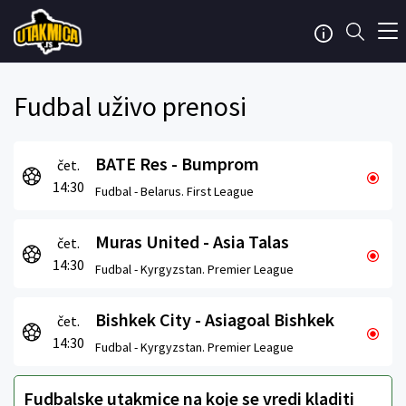
Fudbal uživo prenosi
BATE Res - Bumprom
čet.
14:30
Fudbal -
Belarus. First League
Muras United - Asia Talas
čet.
14:30
Fudbal -
Kyrgyzstan. Premier League
Bishkek City - Asiagoal Bishkek
čet.
14:30
Fudbal -
Kyrgyzstan. Premier League
Fudbalske utakmice na koje se vredi kladiti