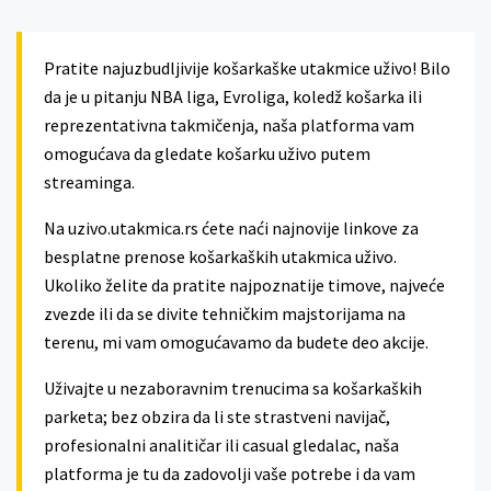
Pratite najuzbudljivije košarkaške utakmice uživo! Bilo
da je u pitanju NBA liga, Evroliga, koledž košarka ili
reprezentativna takmičenja, naša platforma vam
omogućava da gledate košarku uživo putem
streaminga.
Na uzivo.utakmica.rs ćete naći najnovije linkove za
besplatne prenose košarkaških utakmica uživo.
Ukoliko želite da pratite najpoznatije timove, najveće
zvezde ili da se divite tehničkim majstorijama na
terenu, mi vam omogućavamo da budete deo akcije.
Uživajte u nezaboravnim trenucima sa košarkaških
parketa; bez obzira da li ste strastveni navijač,
profesionalni analitičar ili casual gledalac, naša
platforma je tu da zadovolji vaše potrebe i da vam