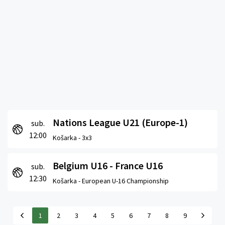
Nations League U21 (Europe-1)
sub.
12:00
Košarka -
3x3
Belgium U16 - France U16
sub.
12:30
Košarka -
European U-16 Championship
1
2
3
4
5
6
7
8
9