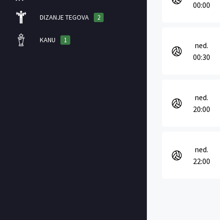
00:00
DIZANJE TEGOVA
2
KANU
1
ned.
00:30
ned.
20:00
ned.
22:00