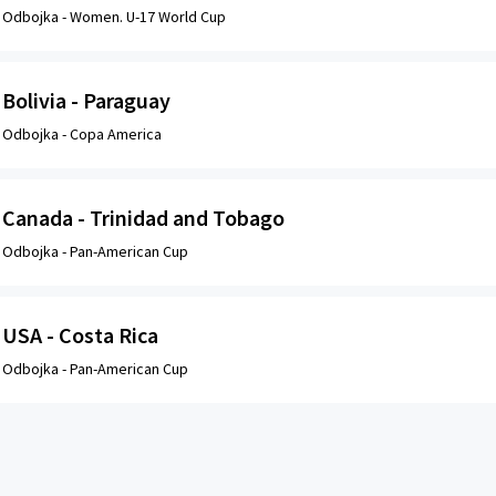
Odbojka -
Women. U-17 World Cup
Bolivia - Paraguay
Odbojka -
Copa America
Canada - Trinidad and Tobago
Odbojka -
Pan-American Cup
USA - Costa Rica
Odbojka -
Pan-American Cup