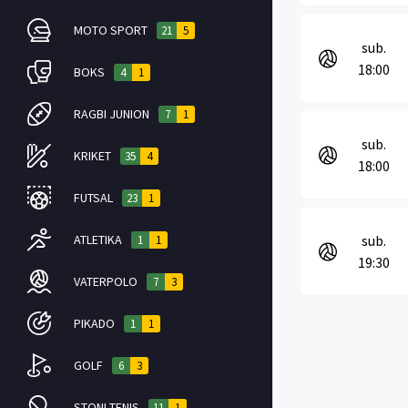
MOTO SPORT
21
5
sub.
18:00
BOKS
4
1
RAGBI JUNION
7
1
sub.
KRIKET
35
4
18:00
FUTSAL
23
1
ATLETIKA
sub.
1
1
19:30
VATERPOLO
7
3
PIKADO
1
1
GOLF
6
3
STONI TENIS
11
1