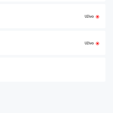
Uživo
Uživo