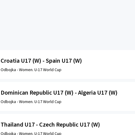
Croatia U17 (W) - Spain U17 (W)
Odbojka -
Women. U-17 World Cup
Dominican Republic U17 (W) - Algeria U17 (W)
Odbojka -
Women. U-17 World Cup
Thailand U17 - Czech Republic U17 (W)
Odbojka -
Women. U-17 World Cup