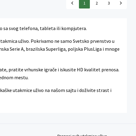
1
2
3
o sa svog telefona, tableta ili kompjutera.
utakmica uživo. Pokrivamo ne samo Svetsko prvenstvo u
janska Serie A, brazilska Superliga, poljska PlusLiga i mnoge
e, pratite vrhunske igrače i iskusite HD kvalitet prenosa.
 jednom mestu.
kaške utakmice uživo na našom sajtu i doživite strast i
Prenosi svih utakmica uživo