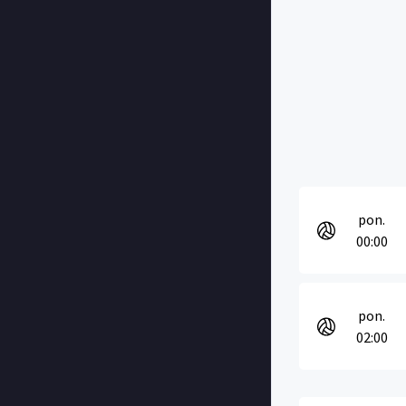
pon.
00:00
pon.
02:00