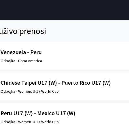
uživo prenosi
Venezuela - Peru
Odbojka -
Copa America
Chinese Taipei U17 (W) - Puerto Rico U17 (W)
Odbojka -
Women. U-17 World Cup
Peru U17 (W) - Mexico U17 (W)
Odbojka -
Women. U-17 World Cup