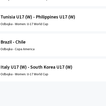
Tunisia U17 (W) - Philippines U17 (W)
Odbojka -
Women. U-17 World Cup
Brazil - Chile
Odbojka -
Copa America
Italy U17 (W) - South Korea U17 (W)
Odbojka -
Women. U-17 World Cup