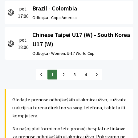
Brazil - Colombia
pet.
17:00
Odbojka -
Copa America
Chinese Taipei U17 (W) - South Korea
pet.
U17 (W)
18:00
Odbojka -
Women. U-17 World Cup
1
2
3
4
Gledajte prenose odbojkaških utakmica uživo, i uživate
u akciji sa terena direktno sa svog telefona, tableta ili
kompjutera.
Na našoj platformi možete pronaći besplatne linkove
za prenose odbojkaških utakmica uživo. Pokrivamo ne