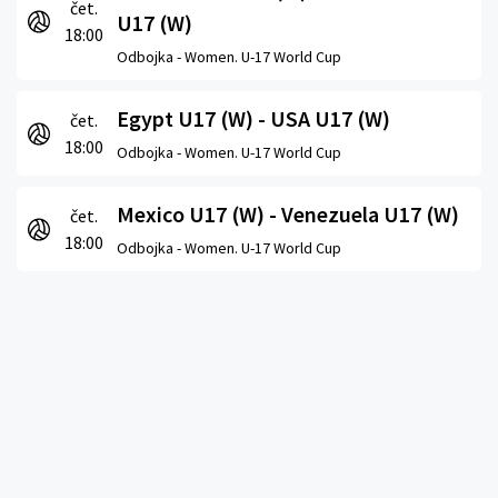
čet.
U17 (W)
18:00
Odbojka -
Women. U-17 World Cup
Egypt U17 (W) - USA U17 (W)
čet.
18:00
Odbojka -
Women. U-17 World Cup
Mexico U17 (W) - Venezuela U17 (W)
čet.
18:00
Odbojka -
Women. U-17 World Cup