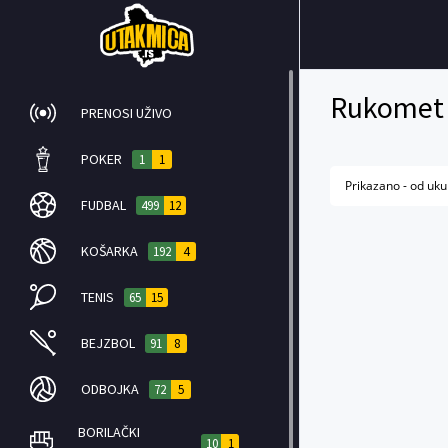
Rukomet 
PRENOSI UŽIVO
POKER
1
1
Prikazano - od uku
FUDBAL
499
12
KOŠARKA
192
4
TENIS
65
15
BEJZBOL
91
8
ODBOJKA
72
5
BORILAČKI
10
1