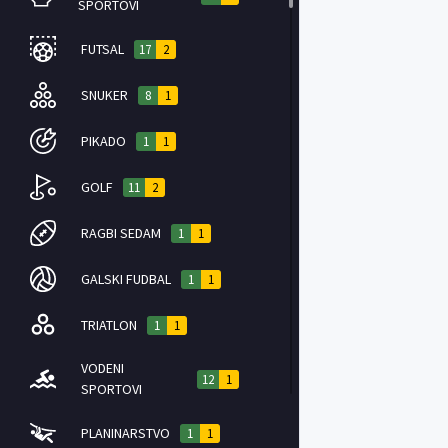
SPORTOVI
FUTSAL
17
2
SNUKER
8
1
PIKADO
1
1
GOLF
11
2
RAGBI SEDAM
1
1
GALSKI FUDBAL
1
1
TRIATLON
1
1
VODENI
12
1
SPORTOVI
PLANINARSTVO
1
1