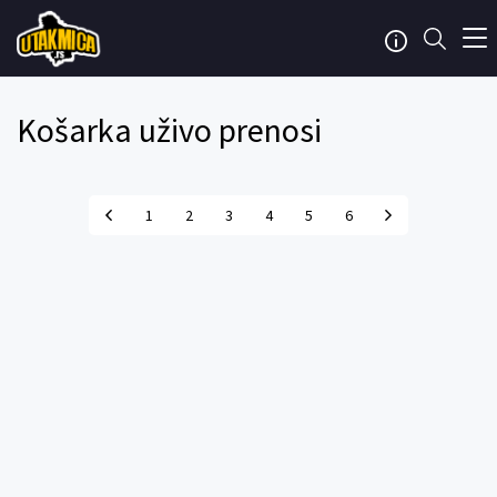
Košarka uživo prenosi
1
2
3
4
5
6