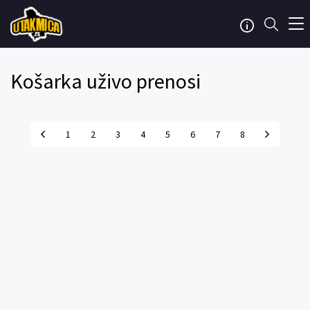
Košarka uživo prenosi
1
2
3
4
5
6
7
8